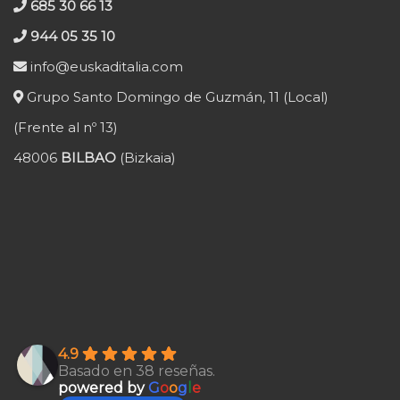
685 30 66 13
944 05 35 10
info@euskaditalia.com
Grupo Santo Domingo de Guzmán, 11 (Local)
(Frente al nº 13)
48006
BILBAO
(Bizkaia)
4.9
Basado en 38 reseñas.
powered by
G
o
o
g
l
e