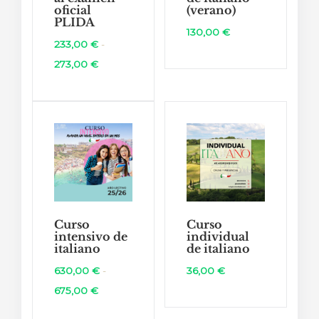
oficial
(verano)
PLIDA
130,00
€
233,00
€
-
Rango
273,00
€
de
precios:
desde
233,00 €
hasta
273,00 €
Curso
Curso
intensivo de
individual
italiano
de italiano
630,00
€
-
36,00
€
Rango
675,00
€
de