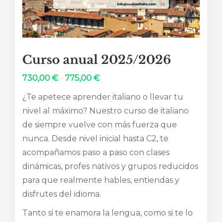
Curso anual 2025/2026
Rango
730,00
€
-
775,00
€
de
¿Te apetece aprender italiano o llevar tu
precios:
nivel al máximo? Nuestro curso de italiano
desde
de siempre vuelve con más fuerza que
730,00 €
nunca. Desde nivel inicial hasta C2, te
hasta
acompañamos paso a paso con clases
775,00 €
dinámicas, profes nativos y grupos reducidos
para que realmente hables, entiendas y
disfrutes del idioma.
Tanto si te enamora la lengua, como si te lo