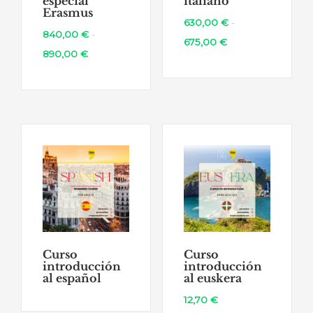
especial
italiano
Erasmus
630,00
€
-
840,00
€
-
Rango
675,00
€
Rango
890,00
€
de
de
precios:
precios:
desde
desde
630,00 €
840,00 €
hasta
hasta
675,00 €
890,00 €
Curso
Curso
introducción
introducción
al español
al euskera
12,70
€