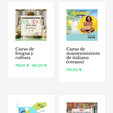
47,00 €
47,00 €
hasta
hasta
67,00 €
67,00 €
Curso de
Curso de
lengua y
mantenimiento
cultura
de italiano
(verano)
Rango
76,00
€
-
80,00
€
130,00
€
de
precios:
desde
76,00 €
hasta
80,00 €