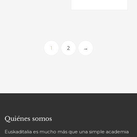
1
2
→
Quiénes somos
Euskaditalia es mucho más que una simple academia