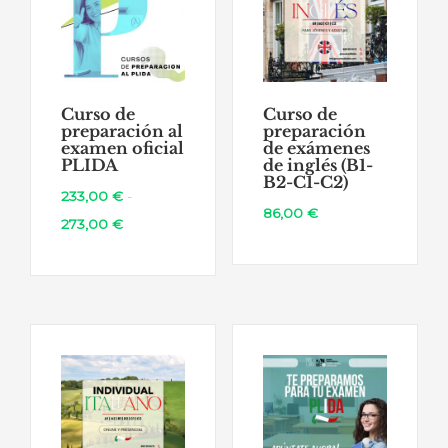
Curso de
Curso de
preparación al
preparación
examen oficial
de exámenes
PLIDA
de inglés (B1-
B2-C1-C2)
233,00
€
-
86,00
€
Rango
273,00
€
de
precios:
desde
233,00 €
hasta
273,00 €