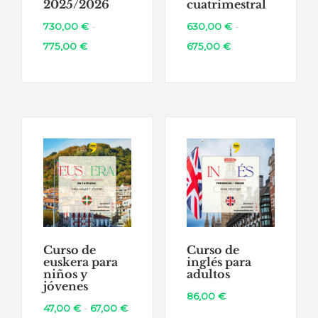
2025/2026
cuatrimestral
730,00
€
-
630,00
€
-
Rango
Rango
775,00
€
675,00
€
de
de
precios:
precios:
desde
desde
730,00 €
630,00 €
hasta
hasta
775,00 €
675,00 €
Curso de
Curso de
euskera para
inglés para
niños y
adultos
jóvenes
86,00
€
Rango
47,00
€
-
67,00
€