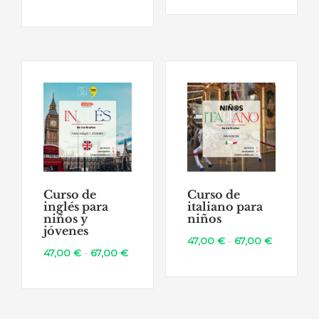
de
precios:
desde
47,00 €
hasta
67,00 €
Curso de
Curso de
inglés para
italiano para
niños y
niños
jóvenes
Rango
47,00
€
-
67,00
€
Rango
47,00
€
-
67,00
€
de
de
precios:
precios:
desde
desde