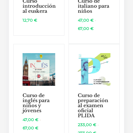
Curso
Curso de
introducción
italiano para
al euskera
niños
12,70
€
47,00
€
-
Rango
67,00
€
de
precios:
desde
47,00 €
hasta
67,00 €
Curso de
Curso de
inglés para
preparación
niños y
al examen
jóvenes
oficial
PLIDA
47,00
€
-
233,00
€
-
Rango
67,00
€
Rango