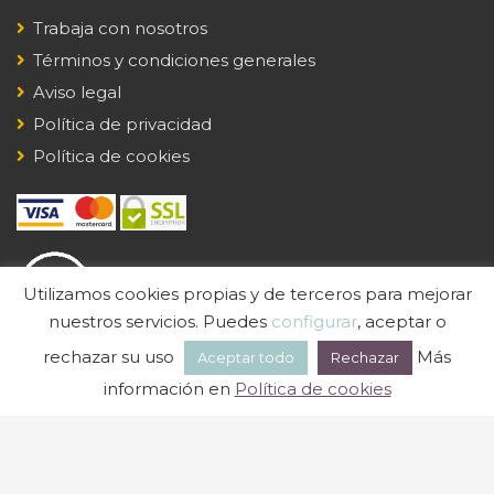
Trabaja con nosotros
Términos y condiciones generales
Aviso legal
Política de privacidad
Política de cookies
Utilizamos cookies propias y de terceros para mejorar
nuestros servicios. Puedes
configurar
, aceptar o
rechazar su uso
Más
Aceptar todo
Rechazar
información en
Política de cookies
© Euskaditalia
Diseño Web Bilbao Abrelink