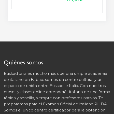
273,00
€
de
de
precios:
precios:
desde
desde
47,00 €
233,00 €
hasta
hasta
67,00 €
273,00 €
Quiénes somos
Euskaditalia es mucho más que una simple academia
de italiano en Bilbao: somos un centro cultural y un
espacio de unión entre Euskadi e Italia. Con nuestros
cursos y clases online aprenderás italiano de una forma
rápida y sencilla, siempre con profesores nativos. Te
preparamos para el Examen Oficial de Italiano PLIDA.
Somos el único centro certificador para la obtención