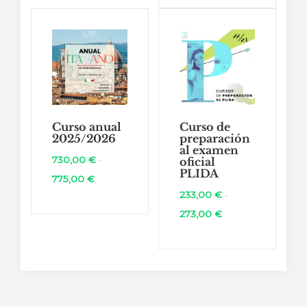
precios:
desde
47,00 €
hasta
67,00 €
Curso anual
Curso de
2025/2026
preparación
al examen
730,00
€
-
oficial
PLIDA
Rango
775,00
€
233,00
€
-
de
Rango
273,00
€
precios:
de
desde
precios:
730,00 €
desde
hasta
233,00 €
775,00 €