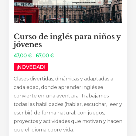
Curso de inglés para niños y
jóvenes
Rango
47,00
€
-
67,00
€
de
¡NOVEDAD!
precios:
Clases divertidas, dinámicas y adaptadas a
desde
cada edad, donde aprender inglés se
47,00 €
convierte en una aventura. Trabajamos
hasta
todas las habilidades (hablar, escuchar, leer y
67,00 €
escribir) de forma natural, con juegos,
proyectos y actividades que motivan y hacen
que el idioma cobre vida.