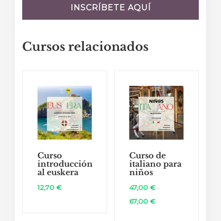
INSCRÍBETE AQUÍ
Cursos relacionados
Curso
Curso de
introducción
italiano para
al euskera
niños
12,70
€
47,00
€
-
Rango
67,00
€
de