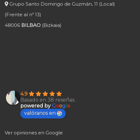
Grupo Santo Domingo de Guzmán, 11 (Local)
(Frente al nº 13)
48006
BILBAO
(Bizkaia)
4.9
Basado en 38 reseñas.
powered by
G
o
o
g
l
e
valóranos en
Ver opiniones en Google